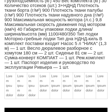
Грузоподъёмность (кг) 450 Вес комплекта (кг) 30
Количество отсеков (шт.) 3+НДНД Плотность
ткани борта (г/м²) 900 Плотность ткани палубы
(г/м²) 900 Плотность ткани надувного дна (г/м²)
900 Максимальная мощность мотора (л.с.) 9,8
Максимальная скорость движения под мотором
(км/ч) 40 Габариты упаковки лодки длина/
ширина/высота (мм) 1100/480/350 Тип лодки
Моторно-гребные лодки Тип дна НДНД-киль В
комплект поставки входит Насос 5 л "НИКА" (1,3
м) — 1 шт. Весло дюралевое разборное с
хомутом 180 см — 2 шт. Сиденье 81 см — 2 шт.
Сумка-конверт КОМПАКТ — 1 шт. Рем.комплект
— 1 шт. Паспорт изделия и руководство по
эксплуатации Ривьера — 1 шт.
Lore
Lore
Lore
Lore
Lore
Lore
Lore
Lore
Lore
m
m
m
m
m
m
m
m
m
ipsu
ipsu
ipsu
ipsum
ipsum
ipsum
ipsum
ipsum
ipsum
m
m
m
dolor
dolor
dolor
dolor
dolor
dolor
dolor
dolor
dolor